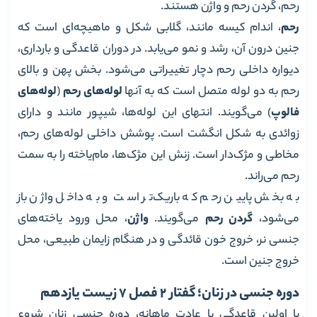
رحم، گردن رحم و واژن هستند.
رحم
، اندام کیسه مانند، گلابی شکل و ماهیچه‌ای است که
جنین درون آن، رشد و نمو می‌یابد. در دوران قاعدگی و بارداری،
دیواره داخلی رحم دچار تغییراتی می‌شود. بخش پهن و بالای
رحم به دو لوله متصل است که به آنها
لوله‌های رحم
(
لوله‌های
فالوپ
) می‌گویند. انتهای این لوله‌ها، شیپور مانند و دارای
زوائدی به شکل انگشت است. پوشش داخلی لوله‌های رحم،
مخاطی و مژک‌دار است. زنش این مژک‌ها، مام‌یاخته را به سمت
رحم می‌راند.
به بخش پایین رحم که باریک‌تر است و به داخل واژن باز
می‌شود،
گردن رحم
می‌گویند.
واژن
، محل ورود یاخته‌های
جنسی نر، خروج خون قائدگی و در هنگام زایمان طبیعی، محل
خروج جنین است.
دوره جنسی در زنان؛ گفتار 2 فصل 7 زیست یازدهم
با اولین قاعدگی یا عادت ماهانه، دوره جنسی زنان شروع