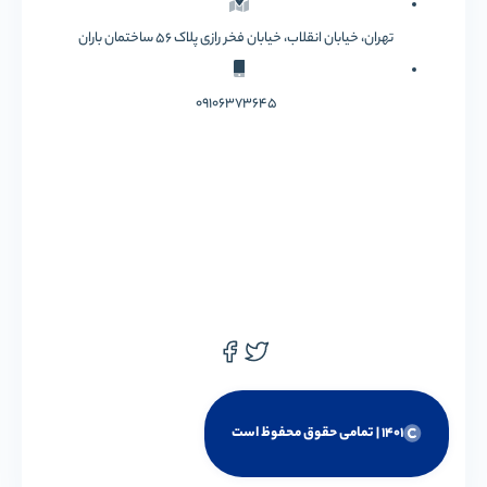
تهران، خیابان انقلاب، خیابان فخر رازی پلاک 56 ساختمان باران
09106373645
1401 | تمامی حقوق محفوظ است