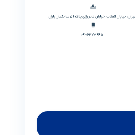
ان، خیابان انقلاب، خیابان فخر رازی پلاک 56 ساختمان باران
09106373645