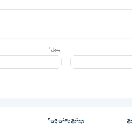
ایمیل
*
یچ
رپیتیچ یعنی چی؟