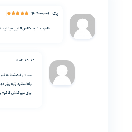
یک
1402-08-06
امتیاز
5
از 5
سلام ببخشید کلاس انلاین میذارید ؟
1402-08-08
سلام وقت شما به‌خیر
بله اساتید رتبه برتر 
برای دریافتش کافیه با شماره 02166459870 