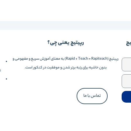
یچ
رپیتیچ یعنی چی؟
رپیتیچ (Rapid + Teach = Rapiteach) به معنای آموزش سریع و مفهومی و
بدون حاشیه برای رتبه برتر شدن و موفقیت در کنکور است.
تهر
تماس با ما