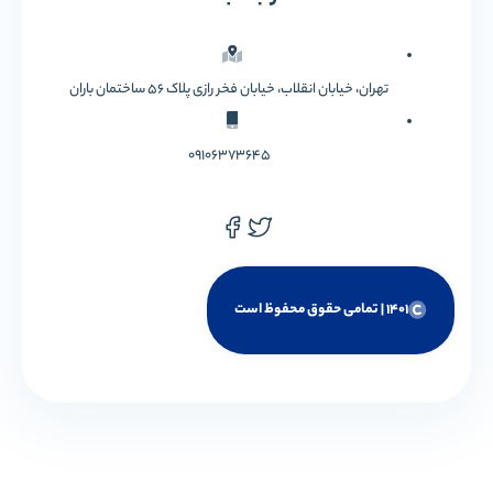
تهران، خیابان انقلاب، خیابان فخر رازی پلاک 56 ساختمان باران
09106373645
1401 | تمامی حقوق محفوظ است