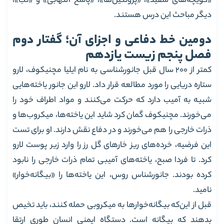
«گویچه‌های سفید»، «پروتئین‌ها»، «پاسخ التهابی» و «تب»،
دیگر مباحث این درس هستند.
دومین خط دفاعی و اجزای آن؛ گفتار دوم
فصل پنجم زیست یازدهم
کمتر از 200 سال قبل جانورشناسی به نام ایلیا مچنیکوف، لارو
ستاره دریایی را مورد مطالعه قرار داد. لارو این جانور یاخته‌هایی
شبیه به آمیب دارد که حرکت می‌کنند و مواد اطراف خود را
می‌خورند. مچنیکوف گمان کرد شاید این یاخته‌ها، میکروب‌ها و
ذرات خارجی را هم می‌خورند و در دفاع نقش دارند. او برای تست
این فرضیه، خرده‌های ریز خارهای گل رز را وارد زیر پوست لارو
کرد. تا فردا صبح، یاخته‌های آمیبی تمام ذرات خارجی را نابود
کرده بودند. جانورشناس روس، این یاخته‌ها را «بیگانه‌خوار»
نامید.
قبل از این‌که بیگانه‌خوارها به میکروبی حمله کنند، باید تخیص
بدهند که بیگانه است. دستگاه ایمنی انسان طوری ارتقا