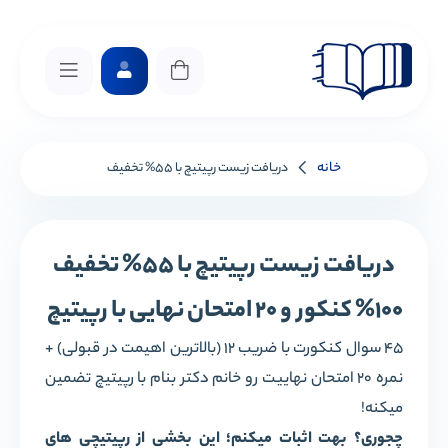
خانه
دریافت زیست رپیتیچ با 55% تخفیف
دریافت زیست رپیتیچ با 55% تخفیف
%100 کنکور و 20 امتحان نهایی با رپیتیچ
45 سوال کنکورت با ضریب 12 (بالاترین اهیمت در قبولی) +
نمره 20 امتحان نهاییت رو خانم دکتر بنام با رپیتیچ تضمین
میکنه!
چجوری؟ بهت اثبات میکنم؛ این بخشی از رپیتیچی های