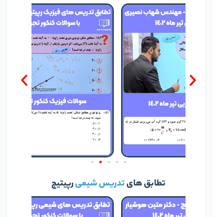
تطابق های
تدریس شیمی
رپیتیچ