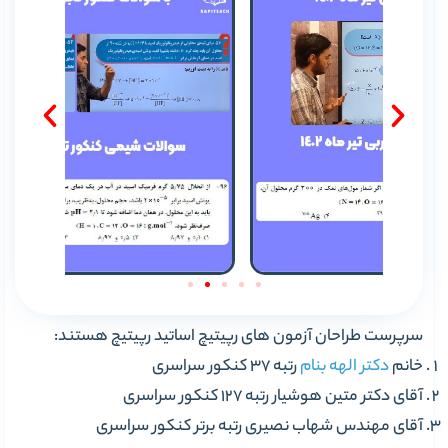
سرپرست طراحان آزمون های رپیتیچ اساتید رپیتیچ هستند:
خانم
دکتر الهه بنام
رتبه 37 کنکور سراسری
آقای دکتر متین هوشیار رتبه 127 کنکور سراسری
آقای مهندس شهاب نصیری رتبه برتر کنکور سراسری