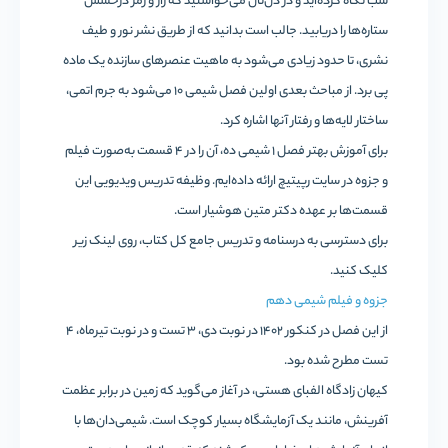
شب نگاه کرده‌اید و در دل‌تان می‌خواستید که راز و رمز درخشش
ستاره‌ها را دریابید. جالب است بدانید که از طریق نشر نور و طیف
نشری، تا حدود زیادی می‌شود به ماهیت عنصرهای سازنده یک ماده
پی برد. از مباحث بعدی اولین فصل شیمی 10 می‌شود به جرم اتمی،
ساختار لایه‌ها و رفتار آنها اشاره کرد.
برای آموزش بهتر فصل 1 شیمی ده، آن را در 4 قسمت به‌صورت فیلم
و جزوه در سایت رپیتیچ ارائه داده‌ایم. وظیفه تدریس ویدیویی این
قسمت‌ها بر عهده دکتر متین هوشیار است.
برای دسترسی به درسنامه و تدریس جامع کل کتاب، روی لینک زیر
کلیک کنید.
جزوه و فیلم شیمی دهم
از این فصل در کنکور 1402 در نوبت دی، 3 تست و در نوبت تیرماه، 4
تست مطرح شده‌ بود.
کیهان زادگاه الفبای هستی، در آغاز می‌گوید که زمین در برابر عظمت
آفرینش، مانند یک آزمایشگاه بسیار کوچک است. شیمی‌دان‌ها با