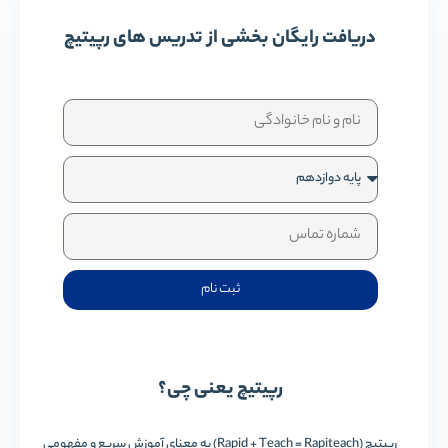
دریافت رایگان بخشی از تدریس های رپیتیچ
ثبت نام
رپیتیچ یعنی چی؟
رپیتیچ (Rapid + Teach = Rapiteach) به معنای آموزش سریع و مفهومی