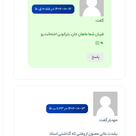
1402-10-12 در 10:55 ق.ظ
گفت:
قربان شما ماهان جان، بترکونی امتحانت رو
👊🏻
پاسخ
1402-10-13 در 11:23 ب.ظ
مهدیار
گفت:
بشدت عالی ممنون از وقتی که گذاشتی استاد