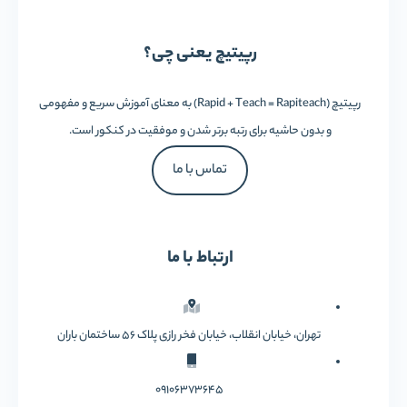
رپیتیچ یعنی چی؟
رپیتیچ (Rapid + Teach = Rapiteach) به معنای آموزش سریع و مفهومی
و بدون حاشیه برای رتبه برتر شدن و موفقیت در کنکور است.
تماس با ما
ارتباط با ما
تهران، خیابان انقلاب، خیابان فخر رازی پلاک 56 ساختمان باران
09106373645