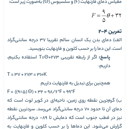
مقیاس دمای فارنهایت (F) و سلسیوس (Θ) به‌صورت زیر است:
تمرین 4-2
الف) دمای بدن یک انسان سالم تقریبا 37 درجه سانتی‌گراد
است. این دما را بر حسب کلوین و فارنهایت بنویسید.
پاسخ:
اگر از رابطه تقریبی T=Θ+273 استفاده بکنیم،
داریم:
T = 37 + 273 = 310K
همچنین برای تبدیل به فارنهایت داریم
F = ((9÷5) Θ) + 32 = 98/6°F ≈ 99°F
ب) گرم‌ترین نقطه روی زمین، ناحیه‌ای در کویر لوت است که
دمای آن تا حدود 70 درجه سانتی‌گراد می‌رسد. سردترین نقطه
نیز در قطب جنوب است که دمایش تا 89- درجه سانتی‌گراد
گزارش می‌شود. این دماها را بر حسب کلوین و فارنهایت به