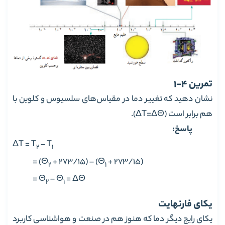
تمرین 4-1
نشان دهید که تغییر دما در مقیاس‌های سلسیوس و کلوین با
هم برابر است (ΔT=ΔΘ).
پاسخ:
ΔT = T
– T
2
1
= (Θ
+ 273/15) – (Θ
+ 273/15)
2
1
= Θ
– Θ
= ΔΘ
2
1
یکای فارنهایت
یکای رایج دیگر دما که هنوز هم در صنعت و هواشناسی کاربرد