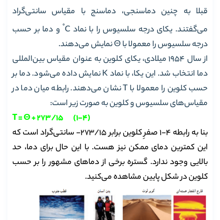
قبلا به چنین دماسنجی، دماسنج با مقیاس سانتی‌گراد
°
می‌گفتند. یکای درجه سلسیوس را با نماد C
و دما بر حسب
درجه سلسیوس را معمولا با Θ نمایش می‌دهند.
از سال 1954 میلادی، یکای کلوین به عنوان مقیاس بین‌المللی
دما انتخاب شد. این یکا، با نماد K نمایش داده‌ می‌شود. دما بر
حسب کلوین را معمولا با T نشان می‌دهند. رابطه میان دما در
مقیاس‌های سلسیوس و کلوین به صورت زیر است:
T = Θ + 273/15 (1-4)
بنا به رابطه 4-1 صفرِ کلوین برابر 273/15- سانتی‌گراد است که
این کمترین دمای ممکن نیز هست. با این حال برای دما، حد
بالایی وجود ندارد. گستره برخی از دماهای مشهور را بر حسب
کلوین در شکل پایین مشاهده می‌کنید.