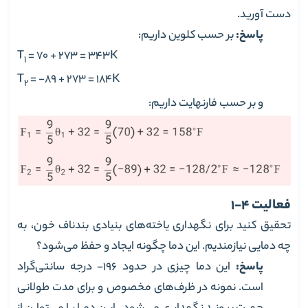
دست آورید.
پاسخ:
بر حسب کلوین داریم:
T
= 70 + 273 = 343K
1
T
= -89 + 273 = 184K
2
و بر حسب فارنهایت داریم:
فعالیت 4-1
تحقیق کنید برای نگهداری یاخته‌های بنیادی بندناف خون، به
چه دمایی نیازمندیم. این دما چگونه ایجاد و حفظ می‌شود؟
پاسخ:
این دما چیزی در حدود 196- درجه سانتی‌گراد
است. نمونه در ظرف‌های مخصوص و برای مدت طولانی